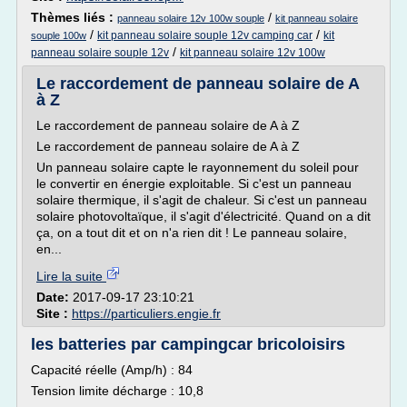
Thèmes liés :
/
panneau solaire 12v 100w souple
kit panneau solaire
/
/
kit panneau solaire souple 12v camping car
kit
souple 100w
/
panneau solaire souple 12v
kit panneau solaire 12v 100w
Le raccordement de panneau solaire de A
à Z
Le raccordement de panneau solaire de A à Z
Le raccordement de panneau solaire de A à Z
Un panneau solaire capte le rayonnement du soleil pour
le convertir en énergie exploitable. Si c'est un panneau
solaire thermique, il s'agit de chaleur. Si c'est un panneau
solaire photovoltaïque, il s'agit d'électricité. Quand on a dit
ça, on a tout dit et on n'a rien dit ! Le panneau solaire,
en...
Lire la suite
Date:
2017-09-17 23:10:21
Site :
https://particuliers.engie.fr
les batteries par campingcar bricoloisirs
Capacité réelle (Amp/h) : 84
Tension limite décharge : 10,8