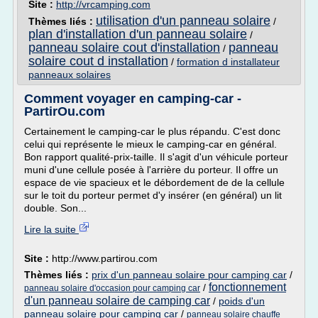
Site :
http://vrcamping.com
utilisation d'un panneau solaire
Thèmes liés :
/
plan d'installation d'un panneau solaire
/
panneau solaire cout d'installation
panneau
/
solaire cout d installation
/
formation d installateur
panneaux solaires
Comment voyager en camping-car -
PartirOu.com
Certainement le camping-car le plus répandu. C'est donc
celui qui représente le mieux le camping-car en général.
Bon rapport qualité-prix-taille. Il s'agit d'un véhicule porteur
muni d'une cellule posée à l'arrière du porteur. Il offre un
espace de vie spacieux et le débordement de de la cellule
sur le toit du porteur permet d'y insérer (en général) un lit
double. Son...
Lire la suite
Site :
http://www.partirou.com
Thèmes liés :
prix d'un panneau solaire pour camping car
/
fonctionnement
/
panneau solaire d'occasion pour camping car
d'un panneau solaire de camping car
/
poids d'un
panneau solaire pour camping car
/
panneau solaire chauffe