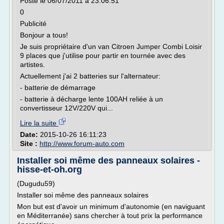
Posté le 06/07/2011 à 23:06:51
0
Publicité
Bonjour a tous!
Je suis propriétaire d'un van Citroen Jumper Combi Loisir
9 places que j'utilise pour partir en tournée avec des
artistes.
Actuellement j'ai 2 batteries sur l'alternateur:
- batterie de démarrage
- batterie à décharge lente 100AH reliée à un
convertisseur 12V/220V qui...
Lire la suite
Date:
2015-10-26 16:11:23
Site :
http://www.forum-auto.com
Installer soi même des panneaux solaires -
hisse-et-oh.org
(Dugudu59)
Installer soi même des panneaux solaires
Mon but est d'avoir un minimum d'autonomie (en naviguant
en Méditerranée) sans chercher à tout prix la performance