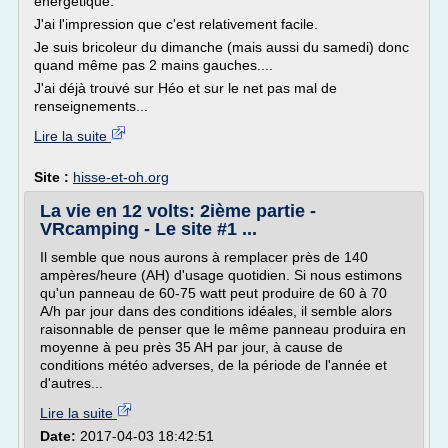
énergétique.
J'ai l'impression que c'est relativement facile.
Je suis bricoleur du dimanche (mais aussi du samedi) donc
quand même pas 2 mains gauches....
J'ai déjà trouvé sur Héo et sur le net pas mal de
renseignements...
Lire la suite
Site :
hisse-et-oh.org
La vie en 12 volts: 2ième partie -
VRcamping - Le site #1 ...
Il semble que nous aurons à remplacer près de 140
ampères/heure (AH) d'usage quotidien. Si nous estimons
qu'un panneau de 60-75 watt peut produire de 60 à 70
A/h par jour dans des conditions idéales, il semble alors
raisonnable de penser que le même panneau produira en
moyenne à peu près 35 AH par jour, à cause de
conditions météo adverses, de la période de l'année et
d'autres...
Lire la suite
Date:
2017-04-03 18:42:51