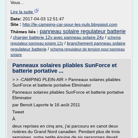
Vous...
Lire la suite
Date:
2017-04-03 12:51:47
Site :
http://le-camping-car-pour-les-nuls.blogspot.com
panneau solaire regulateur batterie
Thèmes liés :
/
charger batterie 12v avec panneau solaire 24v
/
schema
/
branchement panneau solaire
regulateur panneau solaire 12v
regulateur batterie
/
schema regulateur de tension pour panneau
solaire
Panneaux solaires pliables SunForce et
batterie portative ...
> > -CAMPING PLEIN-AIR > Panneaux solaires pliables
SunForce et batterie portative Eliminator
Panneaux solaires pliables SunForce et batterie portative
Eliminator
par Benoit Laporte le 16 août 2011
Tweet
À
deux reprises en cinq ans, j'ai parcouru en canot deux
rivières du Grand Nord canadien. Pendant plus de trois
semaines, notre petite équipe de six personnes devait