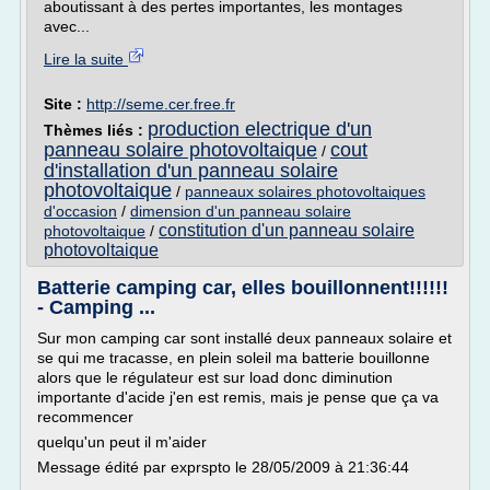
aboutissant à des pertes importantes, les montages
avec...
Lire la suite
Site :
http://seme.cer.free.fr
production electrique d'un
Thèmes liés :
panneau solaire photovoltaique
cout
/
d'installation d'un panneau solaire
photovoltaique
/
panneaux solaires photovoltaiques
d'occasion
/
dimension d'un panneau solaire
constitution d'un panneau solaire
photovoltaique
/
photovoltaique
Batterie camping car, elles bouillonnent!!!!!!
- Camping ...
Sur mon camping car sont installé deux panneaux solaire et
se qui me tracasse, en plein soleil ma batterie bouillonne
alors que le régulateur est sur load donc diminution
importante d'acide j'en est remis, mais je pense que ça va
recommencer
quelqu'un peut il m'aider
Message édité par exprspto le 28/05/2009 à 21:36:44