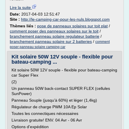
Lire la suite
Date:
2017-04-03 12:51:47
Site :
http://le-camping-car-pour-les-nuls.blogspot.com
Thèmes liés :
pose de panneaux solaires sur toit plat
/
comment poser des panneaux solaires sur le toit
/
branchement panneau solaire regulateur batterie
/
branchement panneau solaire sur 2 batteries
/
comment
poser panneau solaire camping car
Kit solaire 50W 12V souple - flexible pour
bateau-camping ...
Kit solaire 50W 12V souple - flexible pour bateau-camping
car Super Flex
(2)
Un panneau 50W back-contact SUPER FLEX (cellules
SunPower)
Panneau Souple (jusqu'à 60%) et léger (1,4kg)
Régulateur de charge PWM 10A Ep Solar
Toutes les connectiques nécessaires
Livraison gratuite! ENV. 04 Avr - 06 Avr
Options d'expédition