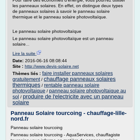
Pour faire des économies d'énergie, vous pourrez utiliser
les panneaux solaires. En effet, on distingue deux types
de panneaux solaires à savoir le panneau solaire
thermique et le panneau solaire photovoltaïque.
Le panneau solaire photovoltaïque
Le panneau solaire photovoltaïque est un panneau
solaire...
Lire la suite
Date:
2016-06-16 08:08:44
Site :
http://www.devis-solaire.net
faire installer panneaux solaires
Thèmes liés :
chauffage panneaux solaires
gratuitement
/
thermiques
rentable panneau solaire
/
photovoltaique
panneau solaire photovoltaique au
/
produire de l'electricite avec un panneau
sol
/
solaire
Panneau Solaire tourcoing - chauffage-lille-
nord.fr
Panneau solaire tourcoing
Panneau solaire tourcoing - AquaServices, chauffagiste