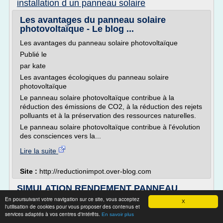
installation d un panneau solaire
Les avantages du panneau solaire
photovoltaïque - Le blog ...
Les avantages du panneau solaire photovoltaïque
Publié le
par kate
Les avantages écologiques du panneau solaire
photovoltaïque
Le panneau solaire photovoltaïque contribue à la
réduction des émissions de CO2, à la réduction des rejets
polluants et à la préservation des ressources naturelles.
Le panneau solaire photovoltaïque contribue à l'évolution
des consciences vers la...
Lire la suite
Site :
http://reductionimpot.over-blog.com
SIMULATION RENDEMENT PANNEAU
SOLAIRE PHOTOVOLTAIQUE ...
En poursuivant votre navigation sur ce site, vous acceptez
X
l'utilisation de cookies pour vous proposer des contenus et
SIMULATION RENDEMENT PANNEAU SOLAIRE
services adaptés à vos centres d'intérêts.
En savoir plus
PHOTOVOLTAIQUE GIRONDE