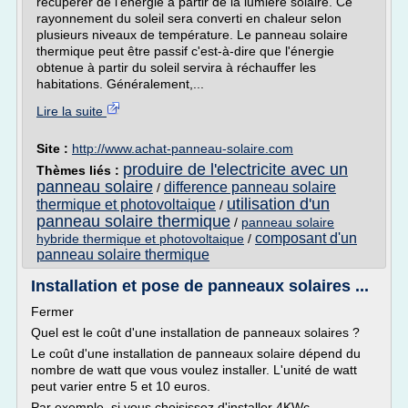
récupérer de l'énergie à partir de la lumière solaire. Ce
rayonnement du soleil sera converti en chaleur selon
plusieurs niveaux de température. Le panneau solaire
thermique peut être passif c'est-à-dire que l'énergie
obtenue à partir du soleil servira à réchauffer les
habitations. Généralement,...
Lire la suite
Site :
http://www.achat-panneau-solaire.com
produire de l'electricite avec un
Thèmes liés :
panneau solaire
difference panneau solaire
/
utilisation d'un
thermique et photovoltaique
/
panneau solaire thermique
/
panneau solaire
composant d'un
hybride thermique et photovoltaique
/
panneau solaire thermique
Installation et pose de panneaux solaires ...
Fermer
Quel est le coût d'une installation de panneaux solaires ?
Le coût d'une installation de panneaux solaire dépend du
nombre de watt que vous voulez installer. L'unité de watt
peut varier entre 5 et 10 euros.
Par exemple, si vous choisissez d'installer 4KWc,