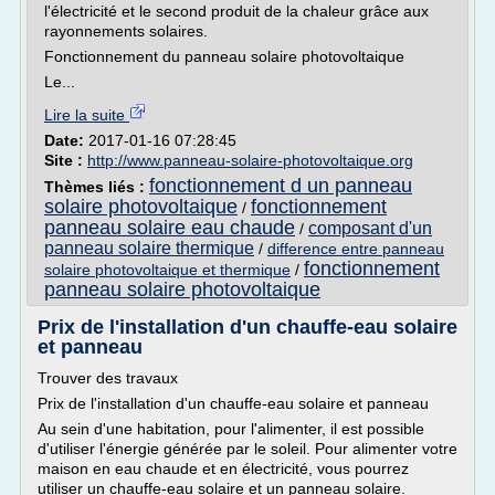
l'électricité et le second produit de la chaleur grâce aux
rayonnements solaires.
Fonctionnement du panneau solaire photovoltaique
Le...
Lire la suite
Date:
2017-01-16 07:28:45
Site :
http://www.panneau-solaire-photovoltaique.org
fonctionnement d un panneau
Thèmes liés :
solaire photovoltaique
fonctionnement
/
panneau solaire eau chaude
composant d'un
/
panneau solaire thermique
/
difference entre panneau
fonctionnement
solaire photovoltaique et thermique
/
panneau solaire photovoltaique
Prix de l'installation d'un chauffe-eau solaire
et panneau
Trouver des travaux
Prix de l'installation d'un chauffe-eau solaire et panneau
Au sein d'une habitation, pour l'alimenter, il est possible
d'utiliser l'énergie générée par le soleil. Pour alimenter votre
maison en eau chaude et en électricité, vous pourrez
utiliser un chauffe-eau solaire et un panneau solaire.