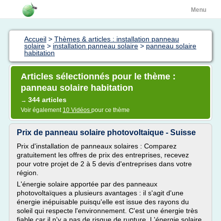
Menu
Accueil
>
Thèmes & articles : installation panneau
solaire
>
installation panneau solaire
>
panneau solaire
habitation
Articles sélectionnés pour le thème :
panneau solaire habitation
344 articles
→
Voir également
10 Vidéos
pour ce thème
Prix de panneau solaire photovoltaique - Suisse
Prix d'installation de panneaux solaires : Comparez
gratuitement les offres de prix des entreprises, recevez
pour votre projet de 2 à 5 devis d'entreprises dans votre
région.
L'énergie solaire apportée par des panneaux
photovoltaïques a plusieurs avantages : il s'agit d'une
énergie inépuisable puisqu'elle est issue des rayons du
soleil qui respecte l'environnement. C'est une énergie très
fiable car il n'y a pas de risque de rupture. L'énergie solaire