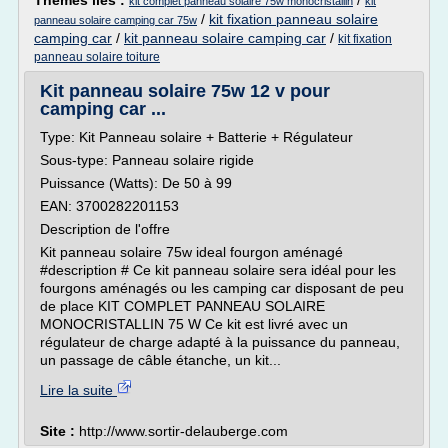
Thèmes liés :
/
kit complet panneau solaire 75w monocristallin
kit
/
kit fixation panneau solaire
panneau solaire camping car 75w
camping car
/
kit panneau solaire camping car
/
kit fixation
panneau solaire toiture
Kit panneau solaire 75w 12 v pour
camping car ...
Type: Kit Panneau solaire + Batterie + Régulateur
Sous-type: Panneau solaire rigide
Puissance (Watts): De 50 à 99
EAN: 3700282201153
Description de l'offre
Kit panneau solaire 75w ideal fourgon aménagé
#description # Ce kit panneau solaire sera idéal pour les
fourgons aménagés ou les camping car disposant de peu
de place KIT COMPLET PANNEAU SOLAIRE
MONOCRISTALLIN 75 W Ce kit est livré avec un
régulateur de charge adapté à la puissance du panneau,
un passage de câble étanche, un kit...
Lire la suite
Site :
http://www.sortir-delauberge.com