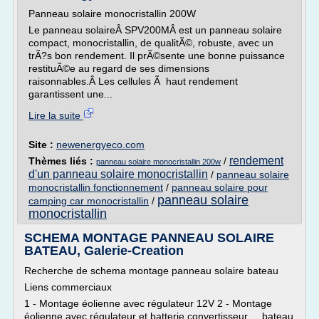
Panneau solaire monocristallin 200W
Le panneau solaireÂ SPV200MÂ est un panneau solaire
compact, monocristallin, de qualitÃ©, robuste, avec un
trÃ?s bon rendement. Il prÃ©sente une bonne puissance
restituÃ©e au regard de ses dimensions
raisonnables.Â Les cellules Ã haut rendement
garantissent une...
Lire la suite
Site :
newenergyeco.com
rendement
Thèmes liés :
/
panneau solaire monocristallin 200w
d'un panneau solaire monocristallin
/
panneau solaire
monocristallin fonctionnement
/
panneau solaire pour
panneau solaire
camping car monocristallin
/
monocristallin
SCHEMA MONTAGE PANNEAU SOLAIRE
BATEAU, Galerie-Creation
Recherche de schema montage panneau solaire bateau
Liens commerciaux
1 - Montage éolienne avec régulateur 12V 2 - Montage
éolienne avec régulateur et batterie convertisseur ... bateau