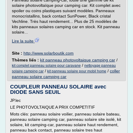
Panneau solaire camping-car, toute une gamme de kit
solaire photovoltaïque pour camping car. Kit complet avec
spoiler ou coins plastiques suivant modèles. Panneaux
monocristallins, back contact SunPower, Black cristal
Vechline. Très haut rendement... Plus de 25 modèles de
kits panneaux solaires camping car en stock. Kit panneau
solaire...
Lire la suite
Site :
http://www.solarboutik.com
Thèmes liés :
kit panneau photovoltaique camping car
/
/
kit complet panneau solaire pour caravane
nettoyage panneau
/
/
coller
solaire camping car
kit panneau solaire pour mobil home
panneau solaire camping car
COUPLEUR PANNEAU SOLAIRE avec
DIODE SANS SEUIL
JP.lec
LE PHOTOVOLTAIQUE A PRIX COMPETITIF
Mots clés: panneau solaire voilier, panneau solaire bateau,
panneau solaire camping car, panneau solaire site isolé, kit
solaire, kit camping-car, panneau solaire haut rendement,
panneau back contact, panneau solaire tres haut