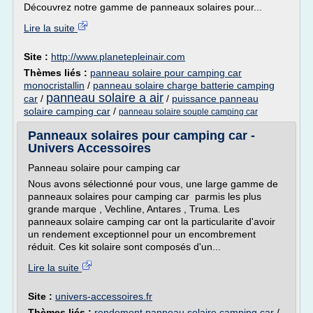
Découvrez notre gamme de panneaux solaires pour...
Lire la suite
Site :
http://www.planetepleinair.com
Thèmes liés :
panneau solaire pour camping car
monocristallin
/
panneau solaire charge batterie camping
panneau solaire a air
car
/
/
puissance panneau
solaire camping car
/
panneau solaire souple camping car
Panneaux solaires pour camping car -
Univers Accessoires
Panneau solaire pour camping car
Nous avons sélectionné pour vous, une large gamme de
panneaux solaires pour camping car parmis les plus
grande marque , Vechline, Antares , Truma. Les
panneaux solaire camping car ont la particularite d'avoir
un rendement exceptionnel pour un encombrement
réduit. Ces kit solaire sont composés d'un...
Lire la suite
Site :
univers-accessoires.fr
Thèmes liés :
rendement panneau solaire camping car
/