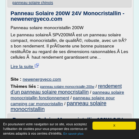
panneau solaire chinois
Panneau Solaire 200W 24V Monocristallin -
newenergyeco.com
Panneau solaire monocristallin 200W
Le panneau solaireÂ SPV200MÂ est un panneau solaire
compact, monocristallin, de qualitÃ©, robuste, avec un trÃ?
s bon rendement. Il prÃ©sente une bonne puissance
restituÃ©e au regard de ses dimensions raisonnables.Â Les
cellules Ã haut rendement garantissent une...
Lire la suite
Site :
newenergyeco.com
rendement
Thèmes liés :
/
panneau solaire monocristallin 200w
d'un panneau solaire monocristallin
/
panneau solaire
monocristallin fonctionnement
/
panneau solaire pour
panneau solaire
camping car monocristallin
/
monocristallin
Panneau Solaire Monocristallin 180W 24V
En poursuivant votre navigation sur ce site, vous acceptez
Victron BlueSolar
X
l'utilisation de cookies pour vous proposer des contenus et
services adaptés à vos centres d'intérêts.
Accueil > Energie solaire > Panneau solaire monocristallin
En savoir plus