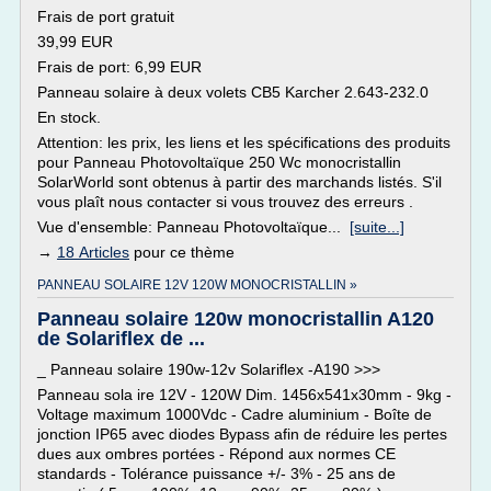
Frais de port gratuit
39,99 EUR
Frais de port: 6,99 EUR
Panneau solaire à deux volets CB5 Karcher 2.643-232.0
En stock.
Attention: les prix, les liens et les spécifications des produits
pour Panneau Photovoltaïque 250 Wc monocristallin
SolarWorld sont obtenus à partir des marchands listés. S'il
vous plaît nous contacter si vous trouvez des erreurs .
Vue d'ensemble: Panneau Photovoltaïque...
[suite...]
→
18 Articles
pour ce thème
PANNEAU SOLAIRE 12V 120W MONOCRISTALLIN »
Panneau solaire 120w monocristallin A120
de Solariflex de ...
_ Panneau solaire 190w-12v Solariflex -A190 >>>
Panneau sola ire 12V - 120W Dim. 1456x541x30mm - 9kg -
Voltage maximum 1000Vdc - Cadre aluminium - Boîte de
jonction IP65 avec diodes Bypass afin de réduire les pertes
dues aux ombres portées - Répond aux normes CE
standards - Tolérance puissance +/- 3% - 25 ans de