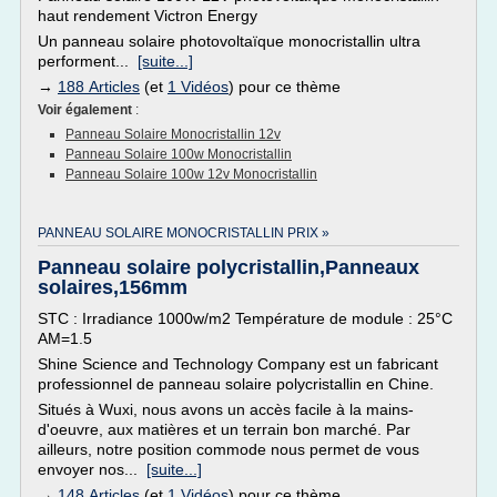
haut rendement Victron Energy
Un panneau solaire photovoltaïque monocristallin ultra
performent...
[suite...]
→
188 Articles
(et
1 Vidéos
) pour ce thème
Voir également
:
Panneau Solaire Monocristallin 12v
Panneau Solaire 100w Monocristallin
Panneau Solaire 100w 12v Monocristallin
PANNEAU SOLAIRE MONOCRISTALLIN PRIX »
Panneau solaire polycristallin,Panneaux
solaires,156mm
STC : Irradiance 1000w/m2 Température de module : 25°C
AM=1.5
Shine Science and Technology Company est un fabricant
professionnel de panneau solaire polycristallin en Chine.
Situés à Wuxi, nous avons un accès facile à la mains-
d'oeuvre, aux matières et un terrain bon marché. Par
ailleurs, notre position commode nous permet de vous
envoyer nos...
[suite...]
→
148 Articles
(et
1 Vidéos
) pour ce thème