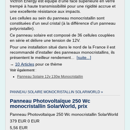
Victron Energy est équipé d'une face supérieure en verre
trempé à haute transmissibilité pour une rigidité accrue et
une excellente résistance aux impacts.
Les cellules au sein du panneau monocristallin sont
constituées d'un seul cristal (à la différence d'un panneau
polycristallin).
Ce panneau solaire est composé de 36 cellules couplées
en série et délivre une tension de 12V.
Pour une installation situé dans le nord de la France il est
recommandé d'installer des panneaux monocristallins, ils
présentent le meilleur rendement...
[suite...]
→
10 Articles
pour ce thème
Voir également
:
Panneau Solaire 12v 130w Monocristallin
PANNEAU SOLAIRE MONOCRISTALLIN SOLARWORLD »
Panneau Photovoltaïque 250 Wc
monocristallin SolarWorld, prix
Panneau Photovoltaïque 250 Wc monocristallin SolarWorld
379 EUR 0 EUR
5,56 EUR