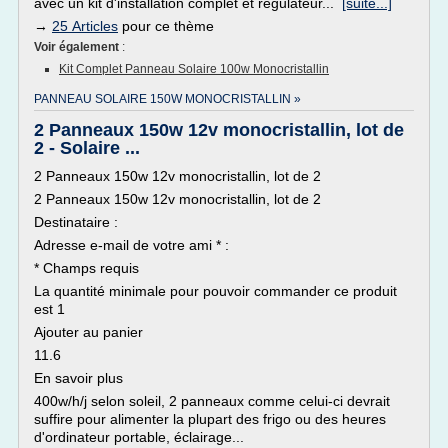
avec un kit d'installation complet et régulateur...
[suite...]
→
25 Articles
pour ce thème
Voir également
:
Kit Complet Panneau Solaire 100w Monocristallin
PANNEAU SOLAIRE 150W MONOCRISTALLIN »
2 Panneaux 150w 12v monocristallin, lot de
2 - Solaire ...
2 Panneaux 150w 12v monocristallin, lot de 2
2 Panneaux 150w 12v monocristallin, lot de 2
Destinataire :
Adresse e-mail de votre ami * :
* Champs requis
La quantité minimale pour pouvoir commander ce produit
est 1
Ajouter au panier
11.6
En savoir plus
400w/h/j selon soleil, 2 panneaux comme celui-ci devrait
suffire pour alimenter la plupart des frigo ou des heures
d'ordinateur portable, éclairage...