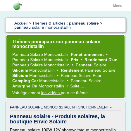
Menu
Accueil
>
Thèmes & articles : panneau solaire
>
panneau solaire monocristallin
Thèmes principaux sur panneau solaire
monocristallin
Panneau Solaire Monocristallin
Fonctionnement
•
Panneau Solaire Monocristallin
Prix
•
Rendement D'un
Panneau Solaire Monocristallin
•
Panneau Solaire
Silicium
Monocristallin
•
Rendement
Panneau Solaire
Silicium
Monocristallin
•
Panneau Solaire
Pour
Camping Car
Monocristallin
•
Panneau Solaire
Amorphe Ou
Monocristallin
•
Suite ...
Voir également
les vidéos
pour ce thème
PANNEAU SOLAIRE MONOCRISTALLIN FONCTIONNEMENT »
Panneau solaire - Produits solaires, la
boutique Envie Solaire
Panneau solaire 100W 12V photovoltaïque monocristallin