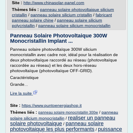
Site :
http://www.chinasolar-panel.com
Thèmes liés :
panneau solaire photovoltaique silicium
cristallin
/
panneau solaire silicium cristallin
/
fabricant
panneau solaire chine
/
panneau solaire silicium
polycristallin
/
panneau solaire silicium monocristallin
Panneau Solaire Photovoltaique 300W
Monocristallin Implant ...
Panneau solaire photovoltaïque 300W silicium
monocristallin avec cadre noir, idéal pour la réalisation de
deux photovoltaïque raccordé au réseau (photovoltaïque
raccordée au réseau) et les deux hors-réseau
photovoltaïque (photovoltaïque OFF-GRID).
Caractéristique
Grande...
Lire la suite
Site :
https://www.puntoenergiashop.it
Thèmes liés :
/
panneau
panneau solaire monocristallin 300w
realiser un panneau
solaire silicium monocristallin
/
solaire photovoltaique
panneau solaire
/
photovoltaique les plus performants
puissance
/