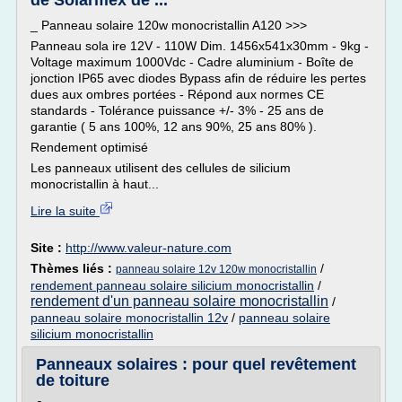
de Solariflex de ...
_ Panneau solaire 120w monocristallin A120 >>>
Panneau sola ire 12V - 110W Dim. 1456x541x30mm - 9kg -
Voltage maximum 1000Vdc - Cadre aluminium - Boîte de
jonction IP65 avec diodes Bypass afin de réduire les pertes
dues aux ombres portées - Répond aux normes CE
standards - Tolérance puissance +/- 3% - 25 ans de
garantie ( 5 ans 100%, 12 ans 90%, 25 ans 80% ).
Rendement optimisé
Les panneaux utilisent des cellules de silicium
monocristallin à haut...
Lire la suite
Site :
http://www.valeur-nature.com
Thèmes liés :
/
panneau solaire 12v 120w monocristallin
rendement panneau solaire silicium monocristallin
/
rendement d'un panneau solaire monocristallin
/
panneau solaire monocristallin 12v
/
panneau solaire
silicium monocristallin
Panneaux solaires : pour quel revêtement
de toiture