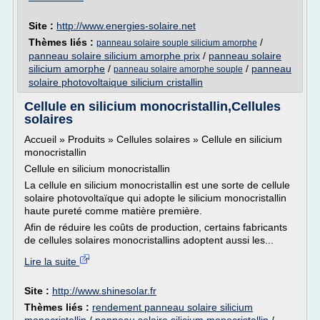
Site :
http://www.energies-solaire.net
Thèmes liés :
/
panneau solaire souple silicium amorphe
panneau solaire silicium amorphe prix
/
panneau solaire
silicium amorphe
/
/
panneau
panneau solaire amorphe souple
solaire photovoltaique silicium cristallin
Cellule en silicium monocristallin,Cellules
solaires
Accueil » Produits » Cellules solaires » Cellule en silicium
monocristallin
Cellule en silicium monocristallin
La cellule en silicium monocristallin est une sorte de cellule
solaire photovoltaïque qui adopte le silicium monocristallin
haute pureté comme matière première.
Afin de réduire les coûts de production, certains fabricants
de cellules solaires monocristallins adoptent aussi les...
Lire la suite
Site :
http://www.shinesolar.fr
Thèmes liés :
rendement panneau solaire silicium