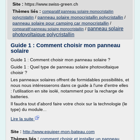
Site :
https://www.swiss-green.ch
Thèmes liés :
comparatif panneau solaire monocristallin
/
panneau solaire monocristallin polycristallin
/
polycristallin
panneau solaire pour camping car monocristallin
/
panneau solaire
/
comparatif panneau solaire monocristallin
photovoltaique polycristallin
Guide 1 : Comment choisir mon panneau
solaire
Guide 1 : Comment choisir mon panneau solaire ?
Guide 1 : Quel type de panneau solaire photovoltaique
choisir ?
Les panneaux solaires offrent de formidables possibilités, et
nous nous intéresserons dans ce guide à l'une d'entre elles
: l'utilisation en site isolé, notamment pour la recharge de
batteries.
Il faudra tout d'abord faire votre choix sur la technologie (le
type) du module...
Lire la suite
Site :
http://www.equiper-mon-bateau.com
Thèmes liés :
comment choisir et installer un panneau