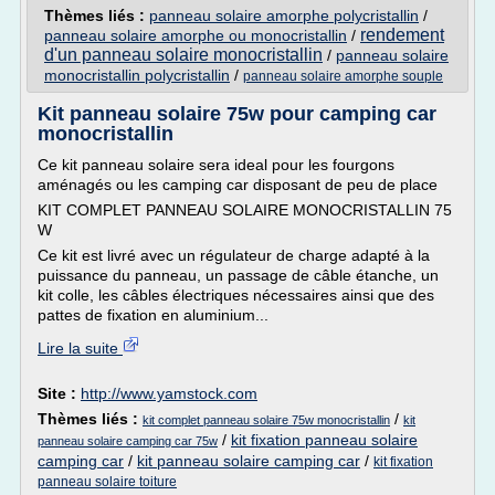
Thèmes liés :
panneau solaire amorphe polycristallin
/
rendement
panneau solaire amorphe ou monocristallin
/
d'un panneau solaire monocristallin
/
panneau solaire
monocristallin polycristallin
/
panneau solaire amorphe souple
Kit panneau solaire 75w pour camping car
monocristallin
Ce kit panneau solaire sera ideal pour les fourgons
aménagés ou les camping car disposant de peu de place
KIT COMPLET PANNEAU SOLAIRE MONOCRISTALLIN 75
W
Ce kit est livré avec un régulateur de charge adapté à la
puissance du panneau, un passage de câble étanche, un
kit colle, les câbles électriques nécessaires ainsi que des
pattes de fixation en aluminium...
Lire la suite
Site :
http://www.yamstock.com
Thèmes liés :
/
kit complet panneau solaire 75w monocristallin
kit
/
kit fixation panneau solaire
panneau solaire camping car 75w
camping car
/
kit panneau solaire camping car
/
kit fixation
panneau solaire toiture