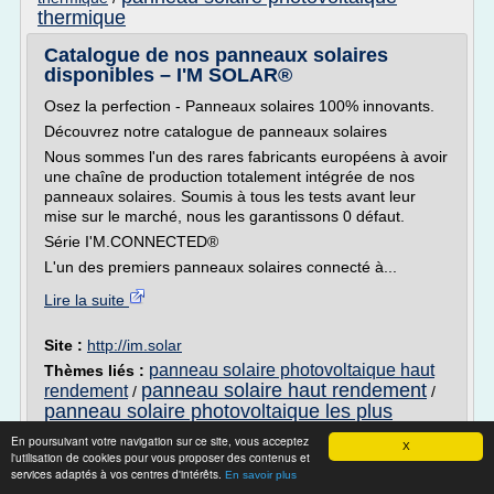
thermique
Catalogue de nos panneaux solaires
disponibles – I'M SOLAR®
Osez la perfection - Panneaux solaires 100% innovants.
Découvrez notre catalogue de panneaux solaires
Nous sommes l'un des rares fabricants européens à avoir
une chaîne de production totalement intégrée de nos
panneaux solaires. Soumis à tous les tests avant leur
mise sur le marché, nous les garantissons 0 défaut.
Série I'M.CONNECTED®
L'un des premiers panneaux solaires connecté à...
Lire la suite
Site :
http://im.solar
panneau solaire photovoltaique haut
Thèmes liés :
panneau solaire haut rendement
rendement
/
/
panneau solaire photovoltaique les plus
performants
installation panneau solaire en
/
En poursuivant votre navigation sur ce site, vous acceptez
X
serie
panneau solaire photovoltaique meilleur
/
l'utilisation de cookies pour vous proposer des contenus et
rendement
services adaptés à vos centres d'intérêts.
En savoir plus