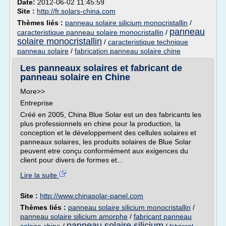
Date:
2012-06-02 11:45:59
Site :
http://fr.solars-china.com
Thèmes liés :
panneau solaire silicium monocristallin
/
panneau
caracteristique panneau solaire monocristallin
/
solaire monocristallin
/
caracteristique technique
panneau solaire
/
fabrication panneau solaire chine
Les panneaux solaires et fabricant de
panneau solaire en Chine
More>>
Entreprise
Créé en 2005, China Blue Solar est un des fabricants les
plus professionnels en chine pour la production, la
conception et le développement des cellules solaires et
panneaux solaires, les produits solaires de Blue Solar
peuvent etre conçu conformément aux exigences du
client pour divers de formes et...
Lire la suite
Site :
http://www.chinasolar-panel.com
Thèmes liés :
panneau solaire silicium monocristallin
/
panneau solaire silicium amorphe
/
fabricant panneau
panneau solaire silicium