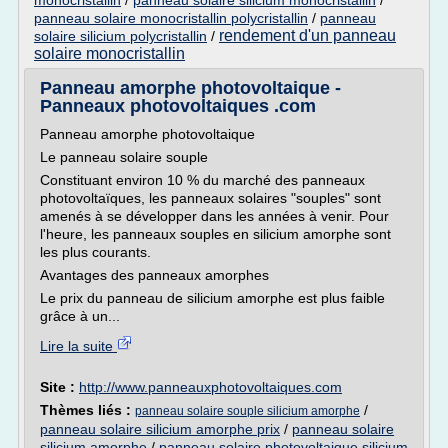
monocristallin
/
panneau solaire silicium monocristallin
/
panneau solaire monocristallin polycristallin
/
panneau
rendement d'un panneau
solaire silicium polycristallin
/
solaire monocristallin
Panneau amorphe photovoltaique -
Panneaux photovoltaiques .com
Panneau amorphe photovoltaique
Le panneau solaire souple
Constituant environ 10 % du marché des panneaux
photovoltaïques, les panneaux solaires "souples" sont
amenés à se développer dans les années à venir. Pour
l'heure, les panneaux souples en silicium amorphe sont
les plus courants.
Avantages des panneaux amorphes
Le prix du panneau de silicium amorphe est plus faible
grâce à un...
Lire la suite
Site :
http://www.panneauxphotovoltaiques.com
Thèmes liés :
/
panneau solaire souple silicium amorphe
panneau solaire silicium amorphe prix
/
panneau solaire
silicium amorphe
/
panneau solaire photovoltaique silicium