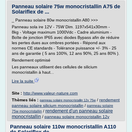
Panneau solaire 75w monocristallin A75 de
Solariflex de ...
_ Panneau solaire 80w monocristallin A80 >>>
Panneau sola ire 12V - 75W Dim. 1197x541x30mm -
8kg - Voltage maximum 1000Vdc - Cadre aluminium -
Boîte de jonction IP65 avec diodes Bypass afin de réduire
les pertes dues aux ombres portées - Répond aux
normes CE standards - Tolérance puissance +/- 3% - 25
ans de garantie ( 5 ans 100%, 12 ans 90%, 25 ans 80% ).
Rendement optimisé
Les panneaux utilisent des cellules de silicium
monocristallin à haut...
Lire la suite
Site :
http://www.valeur-nature.com
Thèmes liés :
/
rendement
panneau solaire monocristallin 12v 75w
panneau solaire silicium monocristallin
/
panneau solaire
rendement d'un panneau solaire
/
75w monocristallin
monocristallin
/
panneau solaire monocristallin 12v
Panneau solaire 110w monocristallin A110