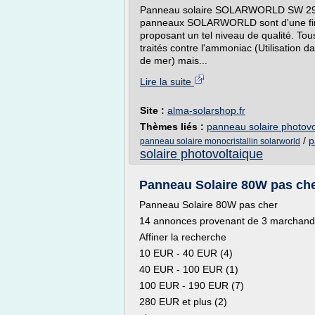
Panneau solaire SOLARWORLD SW 290 
panneaux SOLARWORLD sont d'une finit
proposant un tel niveau de qualité. Tous
traités contre l'ammoniac (Utilisation da
de mer) mais...
Lire la suite
Site :
alma-solarshop.fr
Thèmes liés :
panneau solaire photovo
/
p
panneau solaire monocristallin solarworld
solaire photovoltaique
Panneau Solaire 80W pas cher 
Panneau Solaire 80W pas cher
14 annonces provenant de 3 marchands r
Affiner la recherche
10 EUR - 40 EUR (4)
40 EUR - 100 EUR (1)
100 EUR - 190 EUR (7)
280 EUR et plus (2)