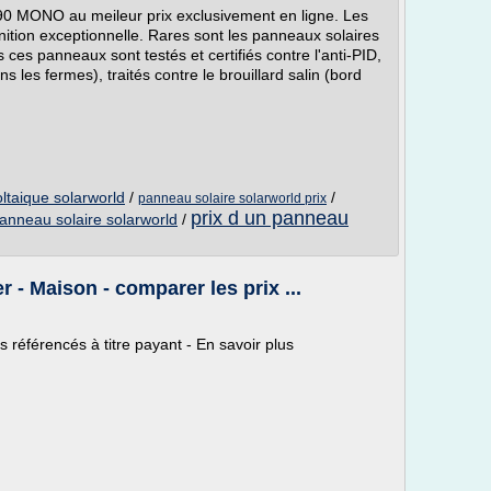
MONO au meileur prix exclusivement en ligne. Les
ion exceptionnelle. Rares sont les panneaux solaires
 ces panneaux sont testés et certifiés contre l'anti-PID,
ns les fermes), traités contre le brouillard salin (bord
ltaique solarworld
/
/
panneau solaire solarworld prix
prix d un panneau
anneau solaire solarworld
/
- Maison - comparer les prix ...
éférencés à titre payant - En savoir plus