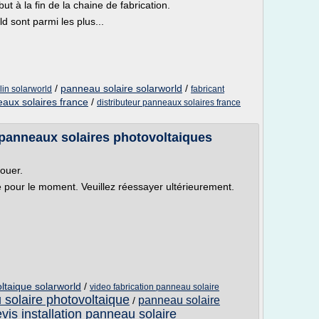
ut à la fin de la chaine de fabrication.
 sont parmi les plus...
/
panneau solaire solarworld
/
lin solarworld
fabricant
eaux solaires france
/
distributeur panneaux solaires france
panneaux solaires photovoltaiques
louer.
le pour le moment. Veuillez réessayer ultérieurement.
ltaique solarworld
/
video fabrication panneau solaire
 solaire photovoltaique
panneau solaire
/
vis installation panneau solaire