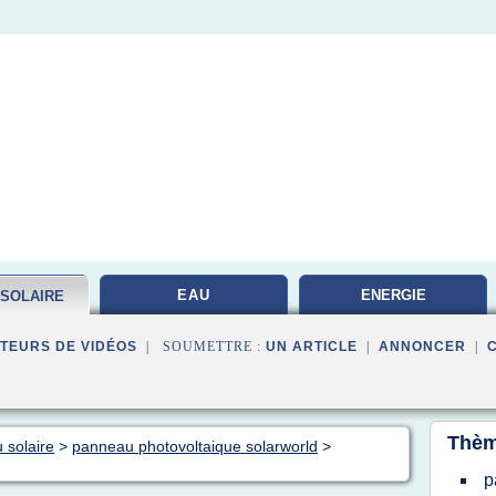
EAU
ENERGIE
 SOLAIRE
PHOTOVOLTAIQUE
TEURS DE VIDÉOS
| SOUMETTRE :
UN ARTICLE
|
ANNONCER
|
Thèm
 solaire
>
panneau photovoltaique solarworld
>
p