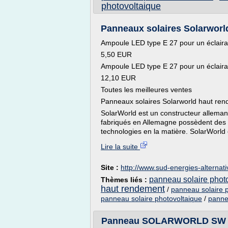
photovoltaique
Panneaux solaires Solarworld
Ampoule LED type E 27 pour un éclairag
5,50 EUR
Ampoule LED type E 27 pour un éclairag
12,10 EUR
Toutes les meilleures ventes
Panneaux solaires Solarworld haut re
SolarWorld est un constructeur allem
fabriqués en Allemagne possèdent des 
technologies en la matière. SolarWorld 
Lire la suite
Site :
http://www.sud-energies-alternati
panneau solaire phot
Thèmes liés :
haut rendement
/
panneau solaire p
panneau solaire photovoltaique
/
panne
Panneau SOLARWORLD SW 260