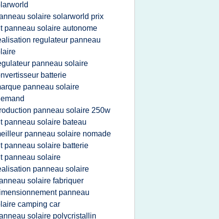
larworld
anneau solaire solarworld prix
it panneau solaire autonome
ealisation regulateur panneau
laire
egulateur panneau solaire
nvertisseur batterie
arque panneau solaire
llemand
roduction panneau solaire 250w
it panneau solaire bateau
eilleur panneau solaire nomade
it panneau solaire batterie
it panneau solaire
ealisation panneau solaire
anneau solaire fabriquer
imensionnement panneau
laire camping car
anneau solaire polycristallin