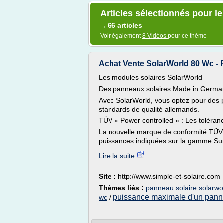
Articles sélectionnés pour l
66 articles
→
Voir également
8 Vidéos
pour ce thème
Achat Vente SolarWorld 80 Wc - P
Les modules solaires SolarWorld
Des panneaux solaires Made in Germa
Avec SolarWorld, vous optez pour des pa
standards de qualité allemands.
TÜV « Power controlled » : Les toléran
La nouvelle marque de conformité TÜV 
puissances indiquées sur la gamme Su
Lire la suite
Site :
http://www.simple-et-solaire.com
Thèmes liés :
panneau solaire solarwo
puissance maximale d'un pann
wc
/