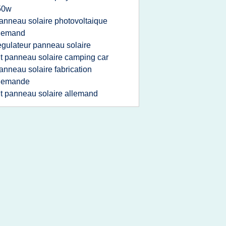
50w
anneau solaire photovoltaique
llemand
egulateur panneau solaire
it panneau solaire camping car
anneau solaire fabrication
llemande
it panneau solaire allemand