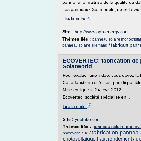
permet une maitrise de la qualité du déb
Les panneaux Sunmodule, de Solarworld
Lire la suite
Site :
http://www.apb-energy.com
Thèmes liés :
panneau solaire monocristal
/
fabricant pann
panneau solaire allemand
ECOVERTEC: fabrication de 
Solarworld
Pour évaluer une vidéo, vous devez la 
Cette fonctionnalité n'est pas disponib
Mise en ligne le 24 févr. 2012
Ecovertec, société spécialisé en...
Lire la suite
Site :
youtube.com
Thèmes liés :
panneau solaire photovo
fabrication panneau
/
photovoltaique
de
photovoltaique haut rendement
/