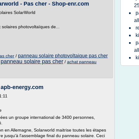
arworld - Pas cher - Shop-enr.com
2
olaires SolarWorld
p
a
olaires photovoltaïques de...
r
k
p
a
panneau solaire photovoltaique pas cher
as cher
/
k
panneau solaire pas cher
/
/
achat panneau
- apb-energy.com
1:11
e
ées un groupe international de 3400 personnes,
é.
on en Allemagne, Solarworld maitrise toutes les étapes
re jusqu'à l'assemblage final du panneau solaire. Ceci