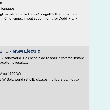
ne
s banques
glementation à la Glass-Steagall ACt séparant les
 le même temps, il veut supprimer la loi Dodd-Frank
 BTU - MSM Electric
 solarWorld. Pas besoin de réseau. Système installé
cellents résultats
 CV ou 1100 W)
5 W Solarworld (Shell), classés meilleurs panneaux