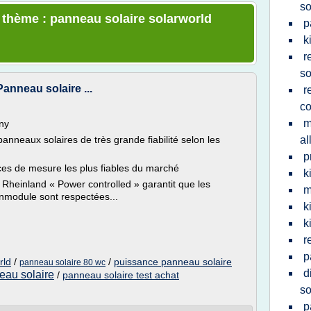
so
e thème : panneau solaire solarworld
p
k
r
so
anneau solaire ...
r
co
m
ny
nneaux solaires de très grande fiabilité selon les
a
p
ces de mesure les plus fiables du marché
k
Rheinland « Power controlled » garantit que les
m
nmodule sont respectées...
k
k
r
p
rld
/
/
puissance panneau solaire
panneau solaire 80 wc
d
eau solaire
/
panneau solaire test achat
so
p