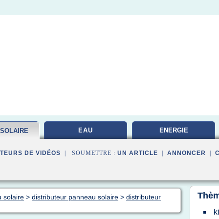
EAU
ENERGIE
 SOLAIRE
PHOTOVOLTAIQUE
TEURS DE VIDÉOS
| SOUMETTRE :
UN ARTICLE
|
ANNONCER
|
Thèm
 solaire
>
distributeur panneau solaire
>
distributeur
k