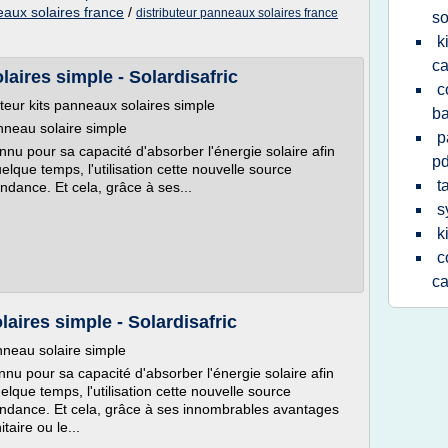
eaux solaires france
/
distributeur panneaux solaires france
so
k
ca
laires simple - Solardisafric
c
teur kits panneaux solaires simple
b
anneau solaire simple
p
nnu pour sa capacité d'absorber l'énergie solaire afin
pd
lque temps, l'utilisation cette nouvelle source
t
ndance. Et cela, grâce à ses...
s
k
c
ca
laires simple - Solardisafric
anneau solaire simple
nnu pour sa capacité d'absorber l'énergie solaire afin
lque temps, l'utilisation cette nouvelle source
endance. Et cela, grâce à ses innombrables avantages
aire ou le...