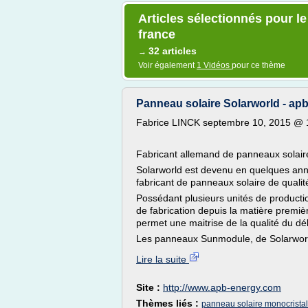
Articles sélectionnés pour l
france
32 articles
→
Voir également
1 Vidéos
pour ce thème
Panneau solaire Solarworld - ap
Fabrice LINCK septembre 10, 2015 @ 
Fabricant allemand de panneaux solair
Solarworld est devenu en quelques ann
fabricant de panneaux solaire de qualit
Possédant plusieurs unités de producti
de fabrication depuis la matière premiè
permet une maitrise de la qualité du déb
Les panneaux Sunmodule, de Solarworld
Lire la suite
Site :
http://www.apb-energy.com
Thèmes liés :
panneau solaire monocristal