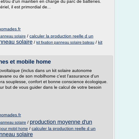
et/ou d'un maintien en charge du parc de batteries.
el, il est primordial de...
-nomades.fr
/
calculer la production reelle d un
panneau solaire
anneau solaire
/
/
kit
kit fixation panneau solaire bateau
nes et mobile home
tovoltaïque (inclus dans un kit solaire autonome
aravane ou de son mobilhome c'est l'assurance d'un
ra souplesse, confort et bonne conscience écologique.
ur but de vous guider dans le calcul de votre besoin
-nomades.fr
production moyenne d'un
/
 panneau solaire
/
calculer la production reelle d un
 pour mobil home
panneau solaire