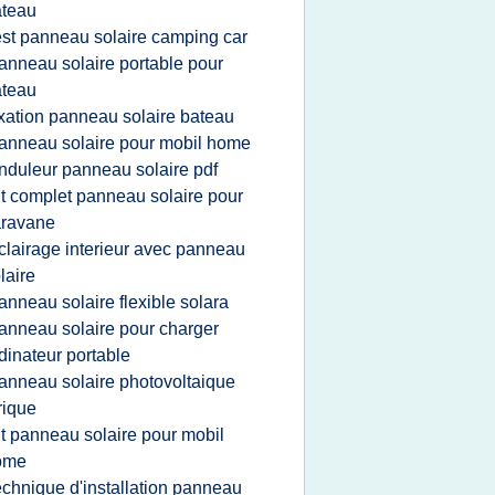
ateau
est panneau solaire camping car
anneau solaire portable pour
ateau
ixation panneau solaire bateau
anneau solaire pour mobil home
nduleur panneau solaire pdf
it complet panneau solaire pour
aravane
clairage interieur avec panneau
laire
anneau solaire flexible solara
anneau solaire pour charger
dinateur portable
anneau solaire photovoltaique
rique
it panneau solaire pour mobil
ome
echnique d'installation panneau