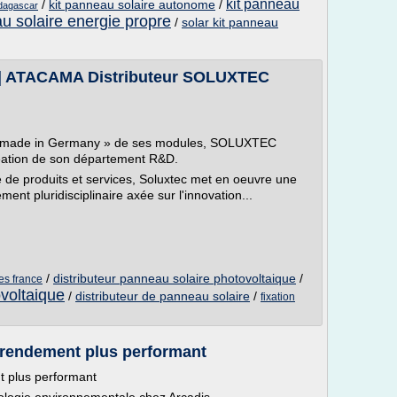
kit panneau
/
kit panneau solaire autonome
/
adagascar
u solaire energie propre
/
solar kit panneau
| ATACAMA Distributeur SOLUXTEC
é « made in Germany » de ses modules, SOLUXTEC
réation de son département R&D.
e de produits et services, Soluxtec met en oeuvre une
t pluridisciplinaire axée sur l'innovation...
/
distributeur panneau solaire photovoltaique
/
es france
voltaique
/
distributeur de panneau solaire
/
fixation
e rendement plus performant
t plus performant