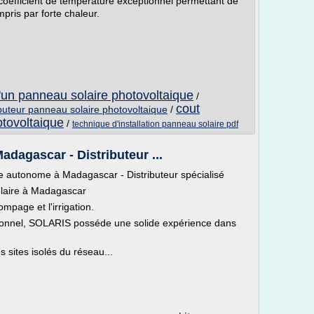
efficient de température exceptionnel permettant de
pris par forte chaleur.
 d'un panneau solaire photovoltaique
/
cout
ibuteur panneau solaire photovoltaique
/
otovoltaique
/
technique d'installation panneau solaire pdf
dagascar - Distributeur ...
e autonome à Madagascar - Distributeur spécialisé
solaire à Madagascar
page et l'irrigation.
ssionnel, SOLARIS posséde une solide expérience dans
s sites isolés du réseau...