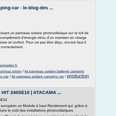
ing-car - le-blog-des ...
cluant un panneau solaire photovoltaïque sur le toit de
 complément d'énergie et/ou d'un maintien en charge
esse et confort. Pour ne pas être déçu, encore faut-il
 correctement...
-nomades.fr
/
kit panneau solaire batterie camping
panneau solaire
production
ng car
/
kit panneau solaire camping car
/
HIT 240SE10 | ATACAMA ...
SE10
 européen un Module à haut-Rendement qui, grâce à
ire le coût des installations photovoltaïques.