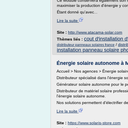
Ce Module conservera également son co
maximiser la production d'énergie y com
Étant donné qu'avec...
Lire la suite
Site :
http://www.atacama-solar.com
cout d'installation
Thèmes liés :
/
distr
distributeur panneaux solaires france
installation panneau solaire ph
Énergie solaire autonome à Ma
Accueil > Nos agences > Énergie solair
Distributeur spécialisé dans l'énergie 
Générateur solaire autonome pour le pom
Distributeur de matériel solaire profe
l'énergie solaire autonome.
Nos solutions permettent d'électrifier de
Lire la suite
Site :
https://www.solaris-store.com