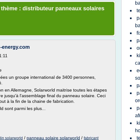
b
e thème : distributeur panneaux solaires
t
p
b
f
p
b-energy.com
o
k
1:11
c
e
e
ées un groupe international de 3400 personnes,
so
é.
p
on en Allemagne, Solarworld maitrise toutes les étapes
p
re jusqu'à l'assemblage final du panneau solaire. Ceci
or
ut à la fin de la chaine de fabrication.
p
 sont parmi les plus...
af
k
h
/
panneau solaire solarworld
/
t
lin solarworld
fabricant