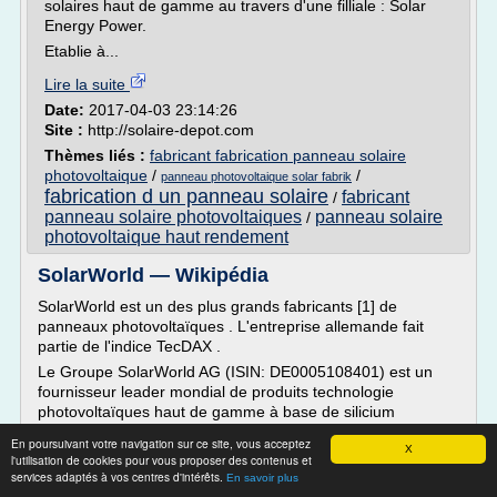
solaires haut de gamme au travers d'une filliale : Solar
Energy Power.
Etablie à...
Lire la suite
Date:
2017-04-03 23:14:26
Site :
http://solaire-depot.com
Thèmes liés :
fabricant fabrication panneau solaire
photovoltaique
/
/
panneau photovoltaique solar fabrik
fabrication d un panneau solaire
fabricant
/
panneau solaire photovoltaiques
panneau solaire
/
photovoltaique haut rendement
SolarWorld — Wikipédia
SolarWorld est un des plus grands fabricants [1] de
panneaux photovoltaïques . L'entreprise allemande fait
partie de l'indice TecDAX .
Le Groupe SolarWorld AG (ISIN: DE0005108401) est un
fournisseur leader mondial de produits technologie
photovoltaïques haut de gamme à base de silicium
cristallin. La couverture complète des niveaux de production
En poursuivant votre navigation sur ce site, vous acceptez
solaire constitue l'un de ses atouts majeurs....
X
l'utilisation de cookies pour vous proposer des contenus et
services adaptés à vos centres d'intérêts.
En savoir plus
Lire la suite