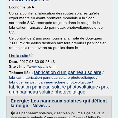
Economie SNA
Colas a confié la fabrication des routes solaires qu'elle
expérimente en avant-première mondiale à la Scop
normande SNA, rescapée toujours dans le rouge de la
fabrication française de panneaux photovoltaïques et de
CD.
Ce contrat de 2 ans pour fournir à la filiale de Bouygues
7.000 m2 de dalles destinés aux tout premiers parkings et
routes solaires ouverts au publics dans le...
Lire la suite
Date:
2017-03-30 09:28:43
Site :
http://www.leparisien.fr
fabrication d un panneau solaire
Thèmes liés :
/
fabricant fabrication panneau solaire photovoltaique
/
fabriquer un petit panneau solaire photovoltaique
/
fabrication panneau solaire photovoltaique
prix
/
d un panneau solaire photovoltaique
Energie: Les panneaux solaires qui défient
la neige - News ...
�Les panneaux solaires, c'est bien joli, mais ça ne vaut
rien sous la neige!» Cette remarque, Caspar Müller l'a