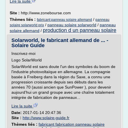
Lire la suite
Site :
http://www.zonebourse.com
Thèmes liés :
/
fabricant panneau solaire allemand
panneau
/
panneau solaire solarworld
/
panneau
solaire solarworld prix
production d un panneau solaire
solaire allemand
/
Solarworld, le fabricant allemand de ... -
Solaire Guide
Inscrivez-moi
Logo SolarWorld
SolarWorld est sans doute l'un des symboles du boom de
l'industrie photovoltaïque en allemagne. La compagnie
basée à Freiberg dans la région du Saxe, a connu une
progression croissante depuis ses débuts dans les
années 70 (aussi ancien que SunPower ), pour devenir
aujourd'hui un grand groupe avec une chaîne totalement
intégrée de fabrication de panneaux...
Lire la suite
Date:
2017-01-14 20:47:36
Site :
http://www.solaire-guide.fr
Thèmes liés :
fabricant fabrication panneau solaire