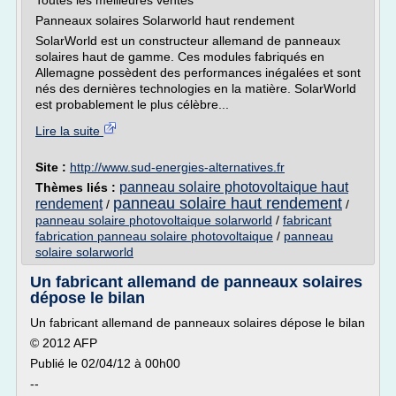
Toutes les meilleures ventes
Panneaux solaires Solarworld haut rendement
SolarWorld est un constructeur allemand de panneaux
solaires haut de gamme. Ces modules fabriqués en
Allemagne possèdent des performances inégalées et sont
nés des dernières technologies en la matière. SolarWorld
est probablement le plus célèbre...
Lire la suite
Site :
http://www.sud-energies-alternatives.fr
panneau solaire photovoltaique haut
Thèmes liés :
panneau solaire haut rendement
rendement
/
/
panneau solaire photovoltaique solarworld
/
fabricant
fabrication panneau solaire photovoltaique
/
panneau
solaire solarworld
Un fabricant allemand de panneaux solaires
dépose le bilan
Un fabricant allemand de panneaux solaires dépose le bilan
© 2012 AFP
Publié le 02/04/12 à 00h00
--