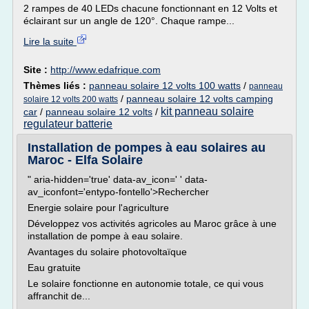
2 rampes de 40 LEDs chacune fonctionnant en 12 Volts et
éclairant sur un angle de 120°. Chaque rampe...
Lire la suite
Site :
http://www.edafrique.com
Thèmes liés :
panneau solaire 12 volts 100 watts
/
panneau
/
panneau solaire 12 volts camping
solaire 12 volts 200 watts
kit panneau solaire
car
/
panneau solaire 12 volts
/
regulateur batterie
Installation de pompes à eau solaires au
Maroc - Elfa Solaire
" aria-hidden='true' data-av_icon=' ' data-
av_iconfont='entypo-fontello'>Rechercher
Energie solaire pour l'agriculture
Développez vos activités agricoles au Maroc grâce à une
installation de pompe à eau solaire.
Avantages du solaire photovoltaïque
Eau gratuite
Le solaire fonctionne en autonomie totale, ce qui vous
affranchit de...