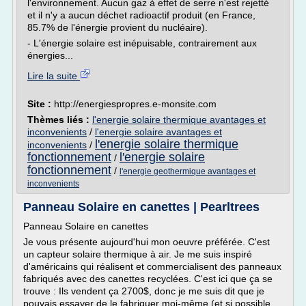
l'environnement. Aucun gaz à effet de serre n'est rejetté
et il n'y a aucun déchet radioactif produit (en France,
85.7% de l'énergie provient du nucléaire).
- L'énergie solaire est inépuisable, contrairement aux
énergies...
Lire la suite
Site :
http://energiespropres.e-monsite.com
Thèmes liés :
l'energie solaire thermique avantages et
inconvenients
/
l'energie solaire avantages et
l'energie solaire thermique
inconvenients
/
fonctionnement
l'energie solaire
/
fonctionnement
/
l'energie geothermique avantages et
inconvenients
Panneau Solaire en canettes | Pearltrees
Panneau Solaire en canettes
Je vous présente aujourd'hui mon oeuvre préférée. C'est
un capteur solaire thermique à air. Je me suis inspiré
d'américains qui réalisent et commercialisent des panneaux
fabriqués avec des canettes recyclées. C'est ici que ça se
trouve : Ils vendent ça 2700$, donc je me suis dit que je
pouvais essayer de le fabriquer moi-même (et si possible