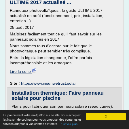
ULTIME 2017 actualisé ...
Panneaux photovoltaïques : le guide ULTIME 2017
actualisé en août (fonctionnement, prix, installation,
entretien...)
25 août 2017
Maîtrisez facilement tout ce qu'il faut savoir sur les
panneaux solaires en 2017
Nous sommes tous d'accord sur le fait que le
photovoltaïque peut sembler très compliqué.
Entre la législation changeante, l'offre parfois
incompréhensible et les arnaques,...
Lire la suite
Site :
https://www.insunwetrust.solar
Installation thermique: Faire panneau
solaire pour piscine
Plans pour fabriquer son panneau solaire rseau cuivre).
Chauffage solaire piscine : Est-ce vraiment intressant?
En poursuivant votre navigation sur ce site, vous acceptez
X
Esttique genre panneau solaire avec un systme de
l'utilisation de cookies pour vous proposer des contenus et
termostat pour. Faire soi-mme son chauffage solaire pour
services adaptés à vos centres d'intérêts.
En savoir plus
piscine. Ou documentation pour faire un chauffage solaire