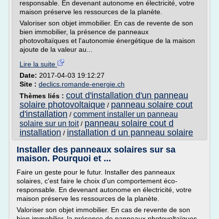
responsable. En devenant autonome en électricité, votre
maison préserve les ressources de la planète.
Valoriser son objet immobilier. En cas de revente de son
bien immobilier, la présence de panneaux
photovoltaïques et l'autonomie énergétique de la maison
ajoute de la valeur au...
Lire la suite
Date:
2017-04-03 19:12:27
Site :
declics.romande-energie.ch
cout d'installation d'un panneau
Thèmes liés :
solaire photovoltaique
panneau solaire cout
/
d'installation
comment installer un panneau
/
panneau solaire cout d
solaire sur un toit
/
installation
installation d un panneau solaire
/
Installer des panneaux solaires sur sa
maison. Pourquoi et ...
Faire un geste pour le futur. Installer des panneaux
solaires, c'est faire le choix d'un comportement éco-
responsable. En devenant autonome en électricité, votre
maison préserve les ressources de la planète.
Valoriser son objet immobilier. En cas de revente de son
bien immobilier, la présence de panneaux photovoltaïques