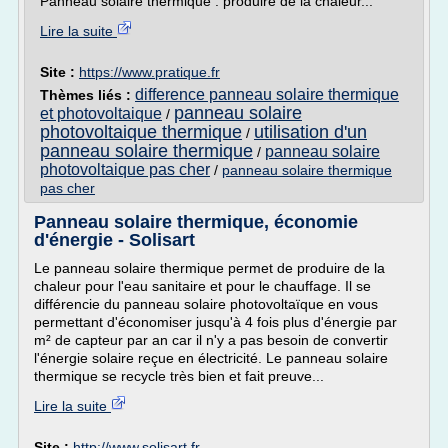
Panneau solaire thermique : produire de la chaleur...
Lire la suite
Site :
https://www.pratique.fr
difference panneau solaire thermique
Thèmes liés :
panneau solaire
et photovoltaique
/
photovoltaique thermique
utilisation d'un
/
panneau solaire thermique
panneau solaire
/
photovoltaique pas cher
/
panneau solaire thermique
pas cher
Panneau solaire thermique, économie
d'énergie - Solisart
Le panneau solaire thermique permet de produire de la
chaleur pour l'eau sanitaire et pour le chauffage. Il se
différencie du panneau solaire photovoltaïque en vous
permettant d'économiser jusqu'à 4 fois plus d'énergie par
m² de capteur par an car il n'y a pas besoin de convertir
l'énergie solaire reçue en électricité. Le panneau solaire
thermique se recycle très bien et fait preuve...
Lire la suite
Site :
http://www.solisart.fr