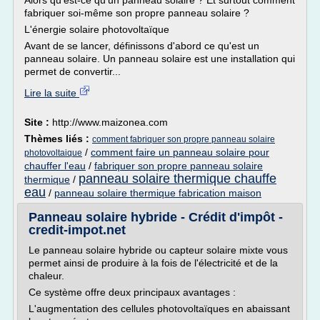
Alors qu'est-ce qu'un panneau solaire ? Et surtout comment
fabriquer soi-même son propre panneau solaire ?
L'énergie solaire photovoltaïque
Avant de se lancer, définissons d'abord ce qu'est un
panneau solaire. Un panneau solaire est une installation qui
permet de convertir...
Lire la suite
Site :
http://www.maizonea.com
Thèmes liés :
comment fabriquer son propre panneau solaire
/
comment faire un panneau solaire pour
photovoltaique
chauffer l'eau
/
fabriquer son propre panneau solaire
panneau solaire thermique chauffe
thermique
/
eau
/
panneau solaire thermique fabrication maison
Panneau solaire hybride - Crédit d'impôt -
credit-impot.net
Le panneau solaire hybride ou capteur solaire mixte vous
permet ainsi de produire à la fois de l'électricité et de la
chaleur.
Ce système offre deux principaux avantages :
L'augmentation des cellules photovoltaïques en abaissant