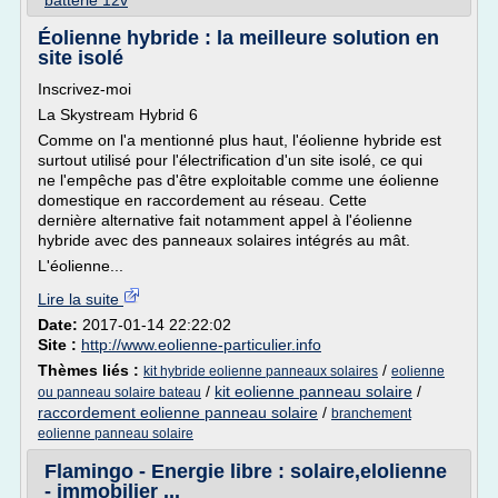
batterie 12v
Éolienne hybride : la meilleure solution en
site isolé
Inscrivez-moi
La Skystream Hybrid 6
Comme on l'a mentionné plus haut, l'éolienne hybride est
surtout utilisé pour l'électrification d'un site isolé, ce qui
ne l'empêche pas d'être exploitable comme une éolienne
domestique en raccordement au réseau. Cette
dernière alternative fait notamment appel à l'éolienne
hybride avec des panneaux solaires intégrés au mât.
L'éolienne...
Lire la suite
Date:
2017-01-14 22:22:02
Site :
http://www.eolienne-particulier.info
Thèmes liés :
/
kit hybride eolienne panneaux solaires
eolienne
/
kit eolienne panneau solaire
/
ou panneau solaire bateau
raccordement eolienne panneau solaire
/
branchement
eolienne panneau solaire
Flamingo - Energie libre : solaire,elolienne
- immobilier ...