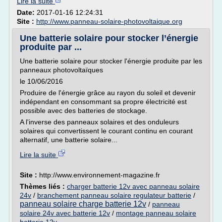
Lire la suite
Date:
2017-01-16 12:24:31
Site :
http://www.panneau-solaire-photovoltaique.org
Une batterie solaire pour stocker l’énergie
produite par ...
Une batterie solaire pour stocker l'énergie produite par les
panneaux photovoltaïques
le 10/06/2016
Produire de l'énergie grâce au rayon du soleil et devenir
indépendant en consommant sa propre électricité est
possible avec des batteries de stockage.
A l'inverse des panneaux solaires et des onduleurs
solaires qui convertissent le courant continu en courant
alternatif, une batterie solaire...
Lire la suite
Site :
http://www.environnement-magazine.fr
Thèmes liés :
charger batterie 12v avec panneau solaire
24v
/
branchement panneau solaire regulateur batterie
/
panneau solaire charge batterie 12v
/
panneau
solaire 24v avec batterie 12v
/
montage panneau solaire