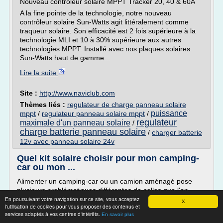
Nouveau contrôleur solaire MPPT Tracker 20, 40 & 60A
A la fine pointe de la technologie, notre nouveau
contrôleur solaire Sun-Watts agit littéralement comme
traqueur solaire. Son efficacité est 2 fois supérieure à la
technologie MLI et 10 à 30% supérieure aux autres
technologies MPPT. Installé avec nos plaques solaires
Sun-Watts haut de gamme...
Lire la suite
Site :
http://www.naviclub.com
Thèmes liés :
regulateur de charge panneau solaire
puissance
mppt
/
regulateur panneau solaire mppt
/
regulateur
maximale d'un panneau solaire
/
charge batterie panneau solaire
/
charger batterie
12v avec panneau solaire 24v
Quel kit solaire choisir pour mon camping-
car ou mon ...
Alimenter un camping-car ou un camion aménagé pose
plusieurs problématiques différentes de celles que l'on
En poursuivant votre navigation sur ce site, vous acceptez
rencontre pour l'équipement d'une maison ou d'un site isolé
X
l'utilisation de cookies pour vous proposer des contenus et
puisque très souvent il faudra prendre en compte la place
services adaptés à vos centres d'intérêts.
En savoir plus
limitée, la configuration des batteries (service, auxiliaire,