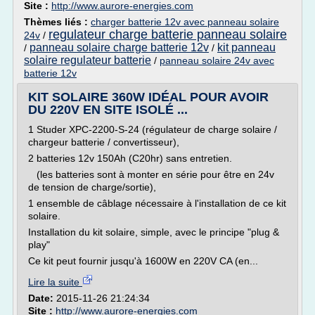
Site :
http://www.aurore-energies.com
Thèmes liés :
charger batterie 12v avec panneau solaire
regulateur charge batterie panneau solaire
24v
/
panneau solaire charge batterie 12v
kit panneau
/
/
solaire regulateur batterie
/
panneau solaire 24v avec
batterie 12v
KIT SOLAIRE 360W IDÉAL POUR AVOIR
DU 220V EN SITE ISOLÉ ...
1 Studer XPC-2200-S-24 (régulateur de charge solaire /
chargeur batterie / convertisseur),
2 batteries 12v 150Ah (C20hr) sans entretien.
(les batteries sont à monter en série pour être en 24v
de tension de charge/sortie),
1 ensemble de câblage nécessaire à l'installation de ce kit
solaire.
Installation du kit solaire, simple, avec le principe "plug &
play"
Ce kit peut fournir jusqu'à 1600W en 220V CA (en...
Lire la suite
Date:
2015-11-26 21:24:34
Site :
http://www.aurore-energies.com