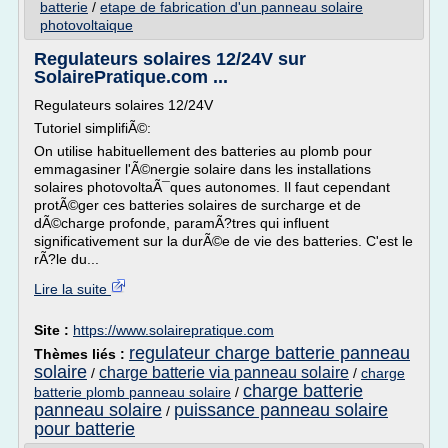
batterie
/
etape de fabrication d'un panneau solaire
photovoltaique
Regulateurs solaires 12/24V sur
SolairePratique.com ...
Regulateurs solaires 12/24V
Tutoriel simplifiÃ©:
On utilise habituellement des batteries au plomb pour
emmagasiner l'Ã©nergie solaire dans les installations
solaires photovoltaÃ¯ques autonomes. Il faut cependant
protÃ©ger ces batteries solaires de surcharge et de
dÃ©charge profonde, paramÃ?tres qui influent
significativement sur la durÃ©e de vie des batteries. C'est le
rÃ?le du...
Lire la suite
Site :
https://www.solairepratique.com
regulateur charge batterie panneau
Thèmes liés :
solaire
charge batterie via panneau solaire
/
/
charge
charge batterie
batterie plomb panneau solaire
/
panneau solaire
puissance panneau solaire
/
pour batterie