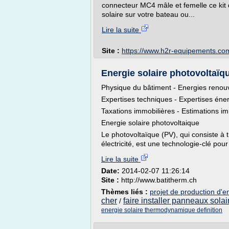
connecteur MC4 mâle et femelle ce kit
solaire sur votre bateau ou...
Lire la suite
Site :
https://www.h2r-equipements.co
Energie solaire photovoltaïqu
Physique du bâtiment - Energies renou
Expertises techniques - Expertises éner
Taxations immobilières - Estimations im
Energie solaire photovoltaique
Le photovoltaïque (PV), qui consiste à
électricité, est une technologie-clé po
Lire la suite
Date:
2014-02-07 11:26:14
Site :
http://www.batitherm.ch
Thèmes liés :
projet de production d'e
cher
faire installer panneaux sola
/
energie solaire thermodynamique definition