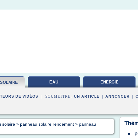
EAU
ENERGIE
 SOLAIRE
PHOTOVOLTAIQUE
TEURS DE VIDÉOS
| SOUMETTRE :
UN ARTICLE
|
ANNONCER
|
Thèm
 solaire
>
panneau solaire rendement
>
panneau
p