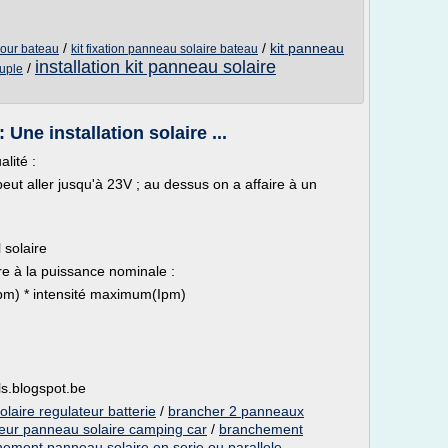
/
/
kit panneau
pour bateau
kit fixation panneau solaire bateau
installation kit panneau solaire
/
uple
Une installation solaire ...
lité :
eut aller jusqu'à 23V ; au dessus on a affaire à un
 solaire
ure à la puissance nominale :
pm) * intensité maximum(Ipm)
ls.blogspot.be
aire regulateur batterie
/
brancher 2 panneaux
eur panneau solaire camping car
/
branchement
ement panneau solaire en serie ou parallele