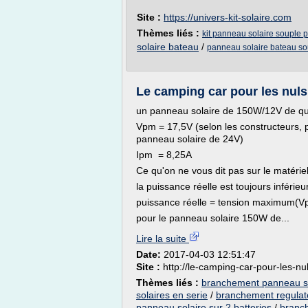
Site :
https://univers-kit-solaire.com
Thèmes liés :
kit panneau solaire souple 
solaire bateau
/
panneau solaire bateau so
Le camping car pour les nuls: 
un panneau solaire de 150W/12V de qua
Vpm = 17,5V (selon les constructeurs, p
panneau solaire de 24V)
Ipm = 8,25A
Ce qu'on ne vous dit pas sur le matériel
la puissance réelle est toujours inférie
puissance réelle = tension maximum(V
pour le panneau solaire 150W de...
Lire la suite
Date:
2017-04-03 12:51:47
Site :
http://le-camping-car-pour-les-nu
Thèmes liés :
branchement panneau sol
solaires en serie
/
branchement regulat
panneau solaire sur 2 batteries
/
branch