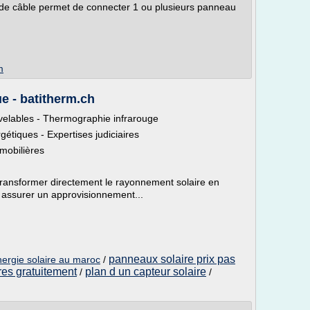
 de câble permet de connecter 1 ou plusieurs panneau
m
e - batitherm.ch
velables - Thermographie infrarouge
gétiques - Expertises judiciaires
mobilières
 transformer directement le rayonnement solaire en
ur assurer un approvisionnement...
panneaux solaire prix pas
nergie solaire au maroc
/
ires gratuitement
plan d un capteur solaire
/
/