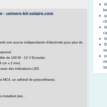
k
b
w - univers-kit-solaire.com
p
ch
k
ca
k
ntit une source indépendante d'électricité pour plus de
f
su
omprend :
p
ible de 140 W - 12 V Ecosolar.
mo
4 cm x 2 mm)
so
 avec des indicateurs LED.
e MC4, un adhésif de polyuréthane).
 installent des...