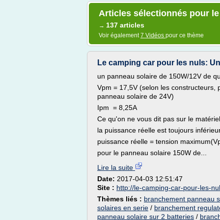
Articles sélectionnés pour l
137 articles
→
Voir également
7 Vidéos
pour ce thème
Le camping car pour les nuls: Une 
un panneau solaire de 150W/12V de qua
Vpm = 17,5V (selon les constructeurs, p
panneau solaire de 24V)
Ipm = 8,25A
Ce qu'on ne vous dit pas sur le matériel
la puissance réelle est toujours inférie
puissance réelle = tension maximum(V
pour le panneau solaire 150W de...
Lire la suite
Date:
2017-04-03 12:51:47
Site :
http://le-camping-car-pour-les-nul
Thèmes liés :
branchement panneau sol
solaires en serie
/
branchement regulat
panneau solaire sur 2 batteries
/
branch