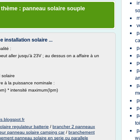
i
e thème : panneau solaire souple
so
m
v
p
installation solaire ...
ca
p
lité :
p
eut aller jusqu'à 23V ; au dessus on a affaire à un
p
p
 solaire
a
ure à la puissance nominale :
p
pm) * intensité maximum(Ipm)
mo
p
p
p
s.blogspot.fr
to
aire regulateur batterie
/
brancher 2 panneaux
p
eur panneau solaire camping car
/
branchement
ement panneau solaire en serie ou parallele
wa